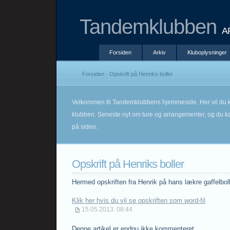
Tandemklubben
A
Forsiden
Arkiv
Kluboplysninger
Forsiden
· Opskrift på Henriks boller
Velkommen til Tandemklubbens hjemmeside. Her vil du k
klubben. Seneste nyt om ture og arrangementer, og du kan
på siden.
Opskrift på Henriks boller
Hermed opskriften fra Henrik på hans lækre gaffelboll
Klik her hvis du vil se opskriften som word-fil
15.05.2013. 08:44
Denne artikel er endnu ikke kommenteret