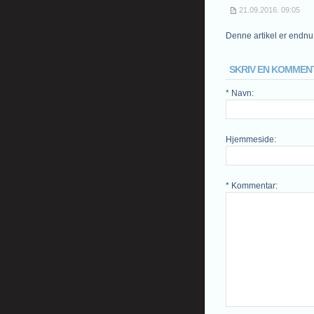
21.09.2016. 09:05
Denne artikel er endn
SKRIV EN KOMMEN
* Navn
:
Hjemmeside
:
* Kommentar
: