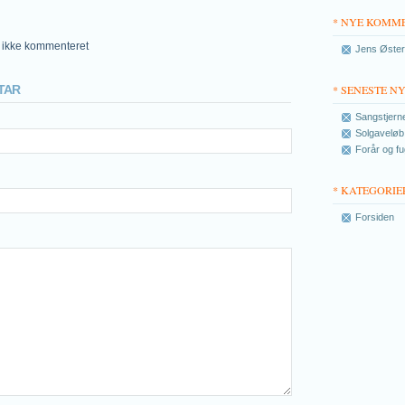
* NYE KOMM
u ikke kommenteret
Jens Østerg
TAR
* SENESTE N
Sangstjern
Solgaveløb 
Forår og fug
* KATEGORIE
Forsiden