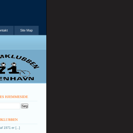
ntakt
Site Map
RES HJEMMESIDE
MKLUBBEN
af 1971 er
[...]