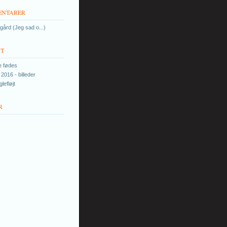
ENTARER
ård (Jeg sad o...)
YT
e fødes
2016 - billeder
lefløjt
R