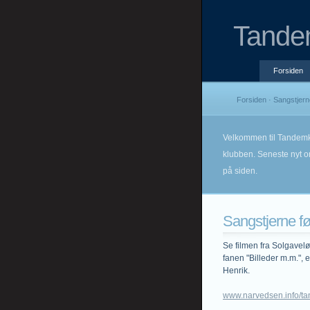
Tande
Forsiden
Forsiden
· Sangstjern
Velkommen til Tandemk
klubben. Seneste nyt o
på siden.
Sangstjerne f
Se filmen fra Solgavel
fanen "Billeder m.m.", 
Henrik.
www.narvedsen.info/t