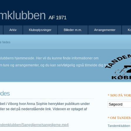
mklubben
AF 1971
Arkiv
Kluboplysninger
Billeder m.m.
Arrangementer
Ko
e fødes
lubbens hjemmeside. Her vil du kunne finde informationer om
m ture og arrangementer, og du kan selvfølgelig også tilmelde dig her
ødes
* SØG PÅ VO
øbet i Viborg hvor Anna Sophie henrykker publikum under
eller se det på nedenstående link. Videoen er optaget af
* OM TANDE
andemklubben/Sangstjerne/sangstjerne.mp4
Tandemklubben 