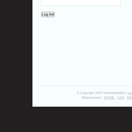
© Copyright 2026 Tandemklubben |
Lo
Webstandard -
XHTML
-
CSS
-
RS