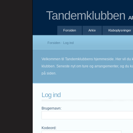
Tandemklubben
A
Forsiden
Arkiv
Kluboplysninger
Forsiden
· Log ind
Velkommen til Tandemklubbens hjemmeside. Her vil du k
klubben. Seneste nyt om ture og arrangementer, og du kan
på siden.
Log ind
Brugernavn
:
Kodeord
: