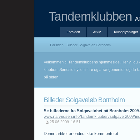
Tandemklubben
A
Forsiden
Arkiv
Kluboplysninger
Forsiden
· Billeder Solgaveløb Bornholm
Velkommen til Tandemklubbens hjemmeside. Her vil du k
klubben. Seneste nyt om ture og arrangementer, og du kan
på siden.
Billeder Solgaveløb Bornholm
Se billederne fra Solgaveløbet på Bornholm 2009.
www.narvedsen.info/tandemklubben/solgave 2009/ind
25.06.2009. 16:51
Denne artikel er endnu ikke kommenteret