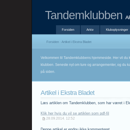
Tandemklubben
A
Forsiden
Arkiv
Kluboplysninger
Forsiden
· Artikel i Ekstra Bladet
Velkommen til Tandemklubbens hjemmeside. Her vil du k
klubben. Seneste nyt om ture og arrangementer, og du kan
på siden.
Artikel i Ekstra Bladet
Læs artiklen om Tandemklubben, som har været i Eks
Klik her hvis du vil se artiklen som pdf-fil
28.09.2014. 12:52
Denne artikel er endnu ikke kommenteret